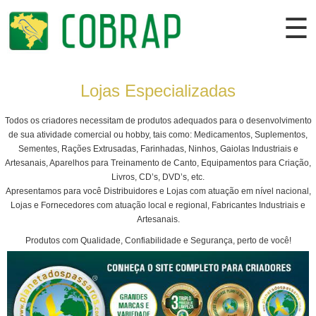
☰
Lojas Especializadas
Cadastrar
Todos os criadores necessitam de produtos adequados para o desenvolvimento
Entrar
de sua atividade comercial ou hobby, tais como: Medicamentos, Suplementos,
Sementes, Rações Extrusadas, Farinhadas, Ninhos, Gaiolas Industriais e
Artesanais, Aparelhos para Treinamento de Canto, Equipamentos para Criação,
Institucional
Livros, CD’s, DVD’s, etc.
Apresentamos para você Distribuidores e Lojas com atuação em nível nacional,
Colaborador
Lojas e Fornecedores com atuação local e regional, Fabricantes Industriais e
Artesanais.
Torneios
Produtos com Qualidade, Confiabilidade e Segurança, perto de você!
Campeonatos
Criadouros
Lojas